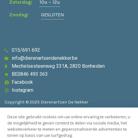
Zaterdag:
10u – 12u
Zondag:
GESLOTEN
015/691 692
info@dierenartsendenekker.be
Mechelsesteenweg 331A, 2820 Bonheiden
BE0846 493 363
Facebook
Instagram
Copyright © 2025 Dierenartsen De Nekker
Deze site gebruikt cookies om uw online ervaring te verbeteren, u
Algemene voorwaarden
de mogelijkheid te geven content te delen via sociale media, het
websiteverkeer te meten en gepersonaliseerde advertenties te
Privacybeleid
tonen op basis van uw surfgedrag.