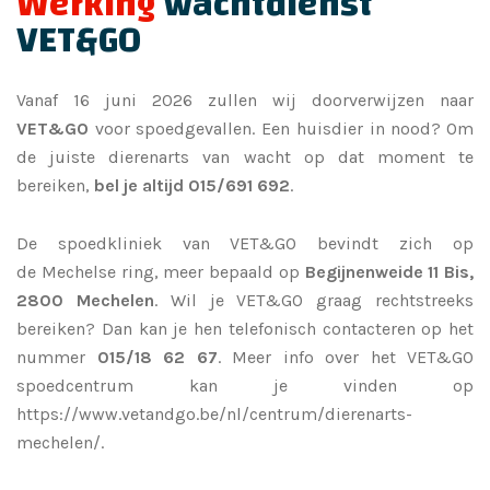
Werking
wachtdienst
VET&GO
Vanaf 16 juni 2026 zullen wij doorverwijzen naar
VET&GO
voor spoedgevallen. Een huisdier in nood?
Om
de juiste dierenarts van wacht op dat moment te
bereiken,
bel je altijd 015/691 692
.
De spoedkliniek van VET&GO bevindt zich op
de
Mechelse ring, meer bepaald op
Begijnenweide 11 Bis,
2800 Mechelen
.
Wil je VET&GO graag rechtstreeks
bereiken? Dan kan je hen telefonisch contacteren op het
nummer
0
15/18 62 67
. Meer info over het VET&GO
spoedcentrum kan je vinden op
https://www.vetandgo.be/nl/centrum/dierenarts-
mechelen/.