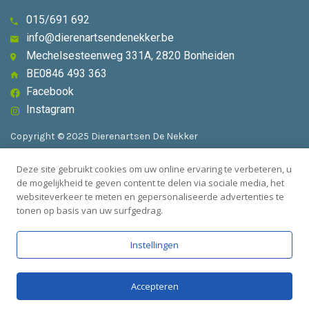
015/691 692
info@dierenartsendenekker.be
Mechelsesteenweg 331A, 2820 Bonheiden
BE0846 493 363
Facebook
Instagram
Copyright © 2025 Dierenartsen De Nekker
Deze site gebruikt cookies om uw online ervaring te verbeteren, u
Algemene voorwaarden
de mogelijkheid te geven content te delen via sociale media, het
websiteverkeer te meten en gepersonaliseerde advertenties te
Privacybeleid
tonen op basis van uw surfgedrag.
Instellingen
Accepteren