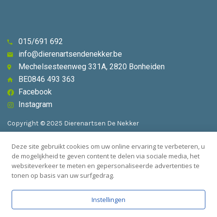
015/691 692
info@dierenartsendenekker.be
Mechelsesteenweg 331A, 2820 Bonheiden
BE0846 493 363
Facebook
Instagram
Copyright © 2025 Dierenartsen De Nekker
Deze site gebruikt cookies om uw online ervaring te verbeteren, u
Algemene voorwaarden
de mogelijkheid te geven content te delen via sociale media, het
websiteverkeer te meten en gepersonaliseerde advertenties te
Privacybeleid
tonen op basis van uw surfgedrag.
Instellingen