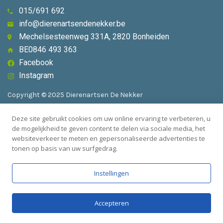
015/691 692
info@dierenartsendenekker.be
Mechelsesteenweg 331A, 2820 Bonheiden
BE0846 493 363
Facebook
Instagram
Copyright © 2025 Dierenartsen De Nekker
Deze site gebruikt cookies om uw online ervaring te verbeteren, u
Algemene voorwaarden
de mogelijkheid te geven content te delen via sociale media, het
websiteverkeer te meten en gepersonaliseerde advertenties te
Privacybeleid
tonen op basis van uw surfgedrag.
Instellingen
Accepteren