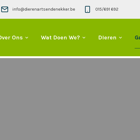
info@dierenartsendenekker.be
015/691 692
Over Ons
Wat Doen We?
Dieren
Ga