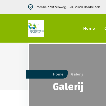
Mechelsesteenweg 331A, 2820 Bonheiden
Home
Home
Galerij
Galerij